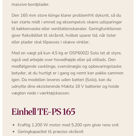
massive bordplader.
Den 165 mm store klinge klarer problemfrit dyksnit, så du
kan starte midt i emnet og eksempelvis skære udsparinger
til køkkenvaske eller ventilationskanaler. Geringfunktionen
giver fleksibilitet til skråsnit, hvilket sparer tid, når lister
eller plader skal tilpasses i skæve vinkler.
Med en vægt på kun 4,5 kg er DSP600ZJ Solo let at styre,
også ved arbejde over hovedhøjde eller på stillads. Den
medfølgende savklinge, svensknøgle og opbevaringstaske
betyder, at du hurtigt er i gang og nemt kan pakke sammen
igen. Da modellen leveres uden batteri (Solo), kan du
udnytte dine eksisterende Makita 18 V batterier og holde
vægten nede i værktøjskassen.
Einhell TE-PS 165
Kraftig 1.200 W motor med 5.200 rpm giver rene snit
Geringkapacitet til præcise skråsnit