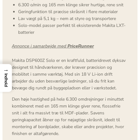
6.300 o/min og 165 mm klinge sikrer hurtige, rene snit
Geringfunktion til præcise skråsnit i flere materialer
Lav vægt på 5,1 kg – nem at styre og transportere
Solo-model passer perfekt til eksisterende Makita LXT-
batterier
Annonce i samarbejde med
PriceRunner
Makita DSP600Z Solo er en kraftfuld, batteridrevet dyksav
designet til håndværkeren, der kræver præcision og
→
mobilitet i samme værktøj. Med sin 18 V Li-ion drift
Indhold
arbejder du uden besværlige ledninger, så du frit kan
bevæge dig rundt på byggepladsen eller i værkstedet.
Den høje hastighed på hele 6.300 omdrejninger i minuttet
kombineret med en 165 mm klinge giver rene, flossefrie
snit i alt fra massivt træ til MDF-plader. Savens
geringkapacitet åbner op for nøjagtige skråsnit, ideelt til
montering af bordplader, skabe eller andre projekter, hvor
finishen er altafgørende.