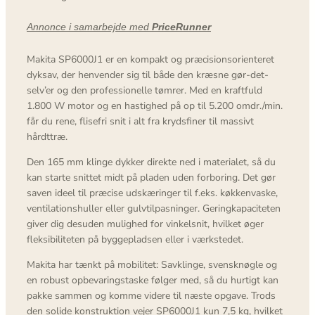
Annonce i samarbejde med
PriceRunner
Makita SP6000J1 er en kompakt og præcisionsorienteret
dyksav, der henvender sig til både den kræsne gør-det-
selv’er og den professionelle tømrer. Med en kraftfuld
1.800 W motor og en hastighed på op til 5.200 omdr./min.
får du rene, flisefri snit i alt fra krydsfiner til massivt
hårdttræ.
Den 165 mm klinge dykker direkte ned i materialet, så du
kan starte snittet midt på pladen uden forboring. Det gør
saven ideel til præcise udskæringer til f.eks. køkkenvaske,
ventilationshuller eller gulvtilpasninger. Geringkapaciteten
giver dig desuden mulighed for vinkelsnit, hvilket øger
fleksibiliteten på byggepladsen eller i værkstedet.
Makita har tænkt på mobilitet: Savklinge, svensknøgle og
en robust opbevaringstaske følger med, så du hurtigt kan
pakke sammen og komme videre til næste opgave. Trods
den solide konstruktion vejer SP6000J1 kun 7,5 kg, hvilket