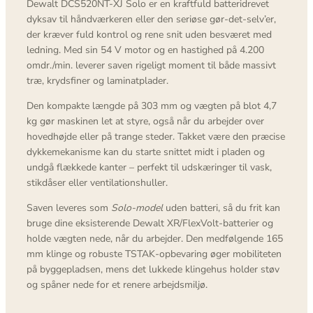
Dewalt DCS520NT-XJ Solo er en kraftfuld batteridrevet
dyksav til håndværkeren eller den seriøse gør-det-selv’er,
der kræver fuld kontrol og rene snit uden besværet med
ledning. Med sin 54 V motor og en hastighed på 4.200
omdr./min. leverer saven rigeligt moment til både massivt
træ, krydsfiner og laminatplader.
Den kompakte længde på 303 mm og vægten på blot 4,7
kg gør maskinen let at styre, også når du arbejder over
hovedhøjde eller på trange steder. Takket være den præcise
dykkemekanisme kan du starte snittet midt i pladen og
undgå flækkede kanter – perfekt til udskæringer til vask,
stikdåser eller ventilationshuller.
Saven leveres som
Solo-model
uden batteri, så du frit kan
bruge dine eksisterende Dewalt XR/FlexVolt-batterier og
holde vægten nede, når du arbejder. Den medfølgende 165
mm klinge og robuste TSTAK-opbevaring øger mobiliteten
på byggepladsen, mens det lukkede klingehus holder støv
og spåner nede for et renere arbejdsmiljø.