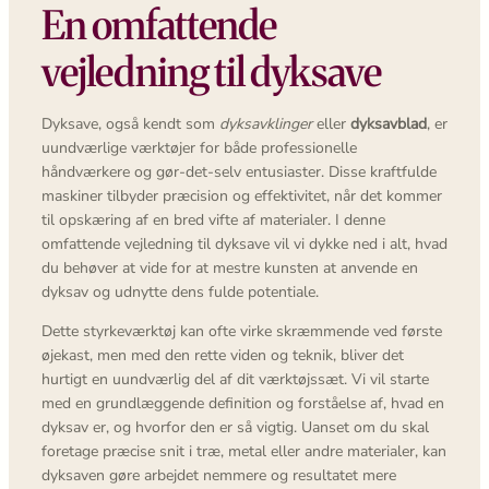
En omfattende
vejledning til dyksave
Dyksave, også kendt som
dyksavklinger
eller
dyksavblad
, er
uundværlige værktøjer for både professionelle
håndværkere og gør-det-selv entusiaster. Disse kraftfulde
maskiner tilbyder præcision og effektivitet, når det kommer
til opskæring af en bred vifte af materialer. I denne
omfattende vejledning til dyksave vil vi dykke ned i alt, hvad
du behøver at vide for at mestre kunsten at anvende en
dyksav og udnytte dens fulde potentiale.
Dette styrkeværktøj kan ofte virke skræmmende ved første
øjekast, men med den rette viden og teknik, bliver det
hurtigt en uundværlig del af dit værktøjssæt. Vi vil starte
med en grundlæggende definition og forståelse af, hvad en
dyksav er, og hvorfor den er så vigtig. Uanset om du skal
foretage præcise snit i træ, metal eller andre materialer, kan
dyksaven gøre arbejdet nemmere og resultatet mere