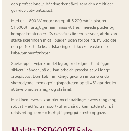
den professionelle håndværker såvel som den ambitiøse
gør-det-selv-entusiast.
Med en 1.800 W motor og op til 5.200 o/min skærer
SP6000J hurtigt gennem massivt træ, finerede plader og
kompositmaterialer. Dyksavsfunktionen betyder, at du kan
starte skæringen midt i pladen uden forboring, hvilket gør
den perfekt til f.eks. udskæringer til køkkenvaske eller
kabelgennemføringer.
Savkroppen vejer kun 4,4 kg og er designet til at ligge
sikkert i hånden, så du kan arbejde præcist selv i lange
arbejdspas. Den 165 mm klinge giver en imponerende
skæredybde, mens geringkapaciteten op til 45° gør det let
at lave præcise smig- og skråsnit.
Maskinen leveres komplet med savklinge, svensknøgle og
robust MakPac transportkuffert, så du kan holde styr på
udstyret og komme hurtigt i gang på næste opgave.
Makita DSP600ZJ Solo