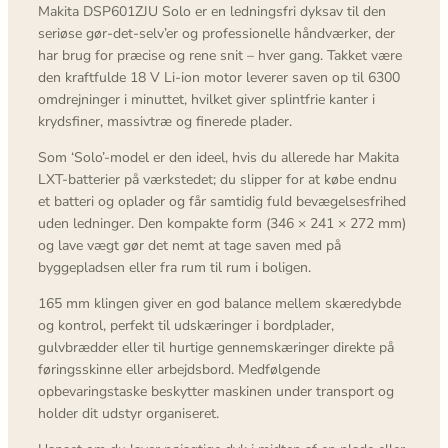
Makita DSP601ZJU Solo er en ledningsfri dyksav til den
seriøse gør-det-selv’er og professionelle håndværker, der
har brug for præcise og rene snit – hver gang. Takket være
den kraftfulde 18 V Li-ion motor leverer saven op til 6300
omdrejninger i minuttet, hvilket giver splintfrie kanter i
krydsfiner, massivtræ og finerede plader.
Som ‘Solo’-model er den ideel, hvis du allerede har Makita
LXT-batterier på værkstedet; du slipper for at købe endnu
et batteri og oplader og får samtidig fuld bevægelsesfrihed
uden ledninger. Den kompakte form (346 × 241 × 272 mm)
og lave vægt gør det nemt at tage saven med på
byggepladsen eller fra rum til rum i boligen.
165 mm klingen giver en god balance mellem skæredybde
og kontrol, perfekt til udskæringer i bordplader,
gulvbrædder eller til hurtige gennemskæringer direkte på
føringsskinne eller arbejdsbord. Medfølgende
opbevaringstaske beskytter maskinen under transport og
holder dit udstyr organiseret.