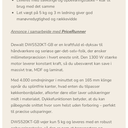
Leveres med savklinge og opbevaringstaske – klar til
brug med det samme
Let vægt på 5 kg og 3 m ledning giver god
manøvredygtighed og rækkevidde
Annonce i samarbejde med
PriceRunner
Dewalt DWS520KT-GB er en kraftfuld el-dyksav til
håndværkere og seriøse gør-det-selv-folk, der ønsker
millimeterpræcision i hvert eneste snit. Den 1300 W stærke
motor leverer konstant kraft, så du ubesværet kan save i
massivt træ, MDF og laminat.
Med 4.000 omdrejninger i minuttet og en 165 mm klinge
opnår du splintfrie kanter, hvad enten du tilpasser
køkkenbordplader, afkorter døre eller laver udskæringer
midt i materialet. Dykkefunktionen betyder, at du kan
påbegynde snittet hvor som helst uden forboring – perfekt
til præcise udsparinger.
DWS520KT-GB vejer kun 5 kg og leveres med en robust