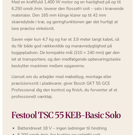
Med en kraftfuld 1.400 W motor og en hastighed på op til
6.250 omdr./min. leverer den flossefri snit – selv i krævende
materialer. Den 165 mm klinge klarer op til 42 mm
skæredybde i træ, og geringfunktionen gør det hurtigt at
lave præcise vinkelsnit.
Saven vejer kun 4,7 kg og har et 3,9 meter langt kabel, så
du får både god rækkevidde og manøvredygtighed på
byggepladsen. De kompakte mål (310 × 240 mm) gør den
let at transportere, og den medfølgende opbevaringstaske
beskytter maskinen mellem opgaverne.
Uanset om du arbejder med møbelbyg, montage eller
præcisionssnit i pladevarer, giver Bosch GKT 55 GCE
Professional dig den kontrol og finish, du forventer af et
professionelt værktøj.
Festool TSC 55 KEB-Basic Solo
Batteridrevet 18 V – ingen ledninger til hindring
5.200 omdr./min. for hurtige og splintfri snit