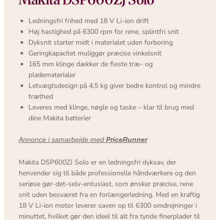
Ledningsfri frihed med 18 V Li-ion drift
Høj hastighed på 6300 rpm for rene, splintfri snit
Dyksnit starter midt i materialet uden forboring
Geringkapacitet muliggør præcise vinkelsnit
165 mm klinge dækker de fleste træ- og
pladematerialer
Letvægtsdesign på 4,5 kg giver bedre kontrol og mindre
træthed
Leveres med klinge, nøgle og taske – klar til brug med
dine Makita batterier
Annonce i samarbejde med
PriceRunner
Makita DSP600ZJ Solo er en ledningsfri dyksav, der
henvender sig til både professionelle håndværkere og den
seriøse gør-det-selv-entusiast, som ønsker præcise, rene
snit uden besværet fra en forlængerledning. Med en kraftig
18 V Li-ion motor leverer saven op til 6300 omdrejninger i
minuttet, hvilket gør den ideel til alt fra tynde finerplader til