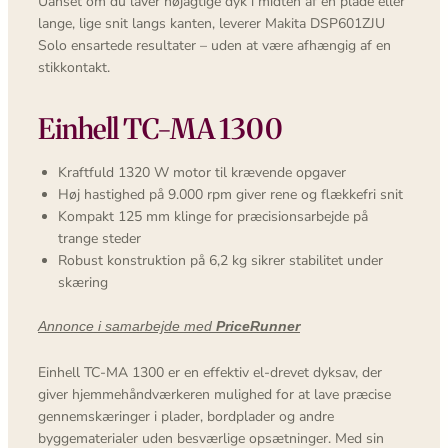
Uanset om du laver nøjagtige dyk i midten af en plade eller
lange, lige snit langs kanten, leverer Makita DSP601ZJU
Solo ensartede resultater – uden at være afhængig af en
stikkontakt.
Einhell TC-MA 1300
Kraftfuld 1320 W motor til krævende opgaver
Høj hastighed på 9.000 rpm giver rene og flækkefri snit
Kompakt 125 mm klinge for præcisionsarbejde på
trange steder
Robust konstruktion på 6,2 kg sikrer stabilitet under
skæring
Annonce i samarbejde med
PriceRunner
Einhell TC-MA 1300 er en effektiv el-drevet dyksav, der
giver hjemmehåndværkeren mulighed for at lave præcise
gennemskæringer i plader, bordplader og andre
byggematerialer uden besværlige opsætninger. Med sin