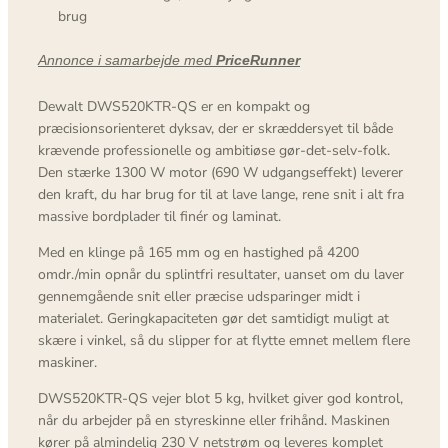
brug
Annonce i samarbejde med
PriceRunner
Dewalt DWS520KTR-QS er en kompakt og
præcisionsorienteret dyksav, der er skræddersyet til både
krævende professionelle og ambitiøse gør-det-selv-folk.
Den stærke 1300 W motor (690 W udgangseffekt) leverer
den kraft, du har brug for til at lave lange, rene snit i alt fra
massive bordplader til finér og laminat.
Med en klinge på 165 mm og en hastighed på 4200
omdr./min opnår du splintfri resultater, uanset om du laver
gennemgående snit eller præcise udsparinger midt i
materialet. Geringkapaciteten gør det samtidigt muligt at
skære i vinkel, så du slipper for at flytte emnet mellem flere
maskiner.
DWS520KTR-QS vejer blot 5 kg, hvilket giver god kontrol,
når du arbejder på en styreskinne eller frihånd. Maskinen
kører på almindelig 230 V netstrøm og leveres komplet