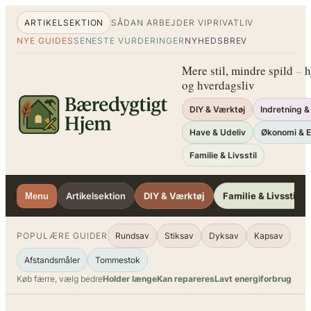
Spring
ARTIKELSEKTION
SÅDAN ARBEJDER VI
PRIVATLIV
til
NYE GUIDES
SENESTE VURDERINGER
NYHEDSBREV
indhold
Mere stil, mindre spild
–
h
og hverdagsliv
DIY & Værktøj
Indretning &
Have & Udeliv
Økonomi & E
Familie & Livsstil
Artikelsektion
DIY & Værktøj
Familie & Livsstil
Menu
POPULÆRE GUIDER
Rundsav
Stiksav
Dyksav
Kapsav
Afstandsmåler
Tommestok
Køb færre, vælg bedre
Holder længe
Kan repareres
Lavt energiforbrug