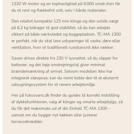
1320 W motor og en tophastighed på 9.000 omdr./min får
du et rent og flækkefrit snit, selv i hårde materialer.
Den relativt kompakte 125 mm klinge og den solide vægt
på 6,2 kg bidrager til god stabilitet, så du kan arbejde
sikkert på både værkstedet og byggepladsen. TC-MA 1300
er perfekt, når du skal lave udsparinger til vaske, døre eller
ventilation, hvor et traditionelt rundsavsnit ikke rækker.
Saven drives direkte fra 230 V lysnettet, så du slipper for
batterier, og det høje omdrejningstal giver minimal
brændemærkning af emnet. Selvom modellen ikke har
integreret støvpose, kan du nemt koble den til et eksternt
udsugningssystem for et renere arbejdsmiljø.
Her på fukssvans.dk finder du guides til korrekt indstilling
af dykkefunktionen, valg af klinger og smarte arbejdsjigs, så
du får det maksimale ud af din Einhell TC-MA 1300 –
uanset om du bygger nyt køkken eller justerer
terrassebrædder.