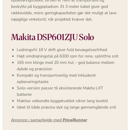
opbevaringstaske, så den er nem at transportere og
beskytte på byggepladsen. Et 3 meter kabel giver god
rækkevidde, mens geringkapaciteten gør det muligt at lave
nøjagtige vinkelsnit, når projektet kræver det.
Makita DSP601ZJU Solo
Ledningsfri 18 V drift giver fuld bevægelsesfrihed
Højt omdrejningstal på 6300 rpm for rene, splintfrie snit
165 mm klinge med 20 mm hul – god balance mellem
dybde og præcision
Kompakt og transportvenlig med inkluderet
opbevaringstaske
Solo-version passer til eksisterende Makita LXT
batterier
Makitas velkendte byggekvalitet sikrer lang levetid
Ideel til både præcise dyk og lange gennemgående snit
Annonce i samarbejde med
PriceRunner