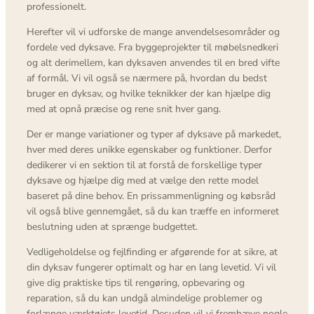
professionelt.
Herefter vil vi udforske de mange anvendelsesområder og
fordele ved dyksave. Fra byggeprojekter til møbelsnedkeri
og alt derimellem, kan dyksaven anvendes til en bred vifte
af formål. Vi vil også se nærmere på, hvordan du bedst
bruger en dyksav, og hvilke teknikker der kan hjælpe dig
med at opnå præcise og rene snit hver gang.
Der er mange variationer og typer af dyksave på markedet,
hver med deres unikke egenskaber og funktioner. Derfor
dedikerer vi en sektion til at forstå de forskellige typer
dyksave og hjælpe dig med at vælge den rette model
baseret på dine behov. En prissammenligning og købsråd
vil også blive gennemgået, så du kan træffe en informeret
beslutning uden at sprænge budgettet.
Vedligeholdelse og fejlfinding er afgørende for at sikre, at
din dyksav fungerer optimalt og har en lang levetid. Vi vil
give dig praktiske tips til rengøring, opbevaring og
reparation, så du kan undgå almindelige problemer og
forlænge værktøjets levetid. Desuden vil vi fremhæve nogle