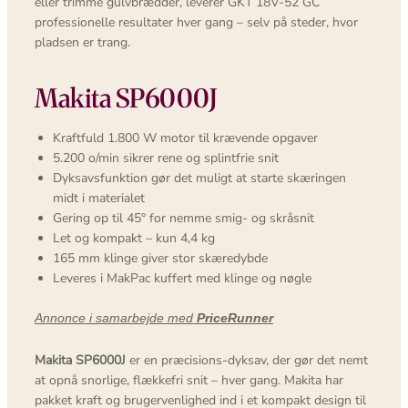
eller trimme gulvbrædder, leverer GKT 18V-52 GC
professionelle resultater hver gang – selv på steder, hvor
pladsen er trang.
Makita SP6000J
Kraftfuld 1.800 W motor til krævende opgaver
5.200 o/min sikrer rene og splintfrie snit
Dyksavsfunktion gør det muligt at starte skæringen
midt i materialet
Gering op til 45° for nemme smig- og skråsnit
Let og kompakt – kun 4,4 kg
165 mm klinge giver stor skæredybde
Leveres i MakPac kuffert med klinge og nøgle
Annonce i samarbejde med
PriceRunner
Makita SP6000J
er en præcisions-dyksav, der gør det nemt
at opnå snorlige, flækkefri snit – hver gang. Makita har
pakket kraft og brugervenlighed ind i et kompakt design til