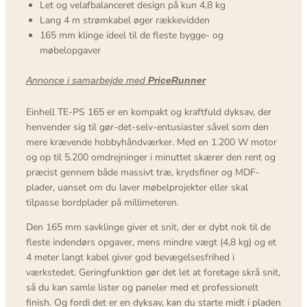
Let og velafbalanceret design på kun 4,8 kg
Lang 4 m strømkabel øger rækkevidden
165 mm klinge ideel til de fleste bygge- og
møbelopgaver
Annonce i samarbejde med
PriceRunner
Einhell TE-PS 165 er en kompakt og kraftfuld dyksav, der
henvender sig til gør-det-selv-entusiaster såvel som den
mere krævende hobbyhåndværker. Med en 1.200 W motor
og op til 5.200 omdrejninger i minuttet skærer den rent og
præcist gennem både massivt træ, krydsfiner og MDF-
plader, uanset om du laver møbelprojekter eller skal
tilpasse bordplader på millimeteren.
Den 165 mm savklinge giver et snit, der er dybt nok til de
fleste indendørs opgaver, mens mindre vægt (4,8 kg) og et
4 meter langt kabel giver god bevægelsesfrihed i
værkstedet. Geringfunktion gør det let at foretage skrå snit,
så du kan samle lister og paneler med et professionelt
finish. Og fordi det er en dyksav, kan du starte midt i pladen