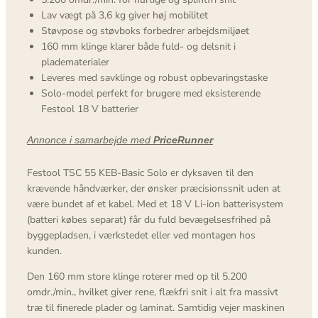
Lav vægt på 3,6 kg giver høj mobilitet
Støvpose og støvboks forbedrer arbejdsmiljøet
160 mm klinge klarer både fuld- og delsnit i
pladematerialer
Leveres med savklinge og robust opbevaringstaske
Solo-model perfekt for brugere med eksisterende
Festool 18 V batterier
Annonce i samarbejde med
PriceRunner
Festool TSC 55 KEB-Basic Solo er dyksaven til den
krævende håndværker, der ønsker præcisionssnit uden at
være bundet af et kabel. Med et 18 V Li-ion batterisystem
(batteri købes separat) får du fuld bevægelsesfrihed på
byggepladsen, i værkstedet eller ved montagen hos
kunden.
Den 160 mm store klinge roterer med op til 5.200
omdr./min., hvilket giver rene, flækfri snit i alt fra massivt
træ til finerede plader og laminat. Samtidig vejer maskinen