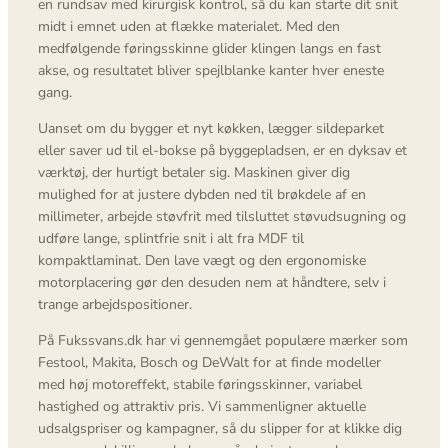
en rundsav med kirurgisk kontrol, så du kan starte dit snit
midt i emnet uden at flække materialet. Med den
medfølgende føringsskinne glider klingen langs en fast
akse, og resultatet bliver spejlblanke kanter hver eneste
gang.
Uanset om du bygger et nyt køkken, lægger sildeparket
eller saver ud til el-bokse på byggepladsen, er en dyksav et
værktøj, der hurtigt betaler sig. Maskinen giver dig
mulighed for at justere dybden ned til brøkdele af en
millimeter, arbejde støvfrit med tilsluttet støvudsugning og
udføre lange, splintfrie snit i alt fra MDF til
kompaktlaminat. Den lave vægt og den ergonomiske
motorplacering gør den desuden nem at håndtere, selv i
trange arbejdspositioner.
På Fukssvans.dk har vi gennemgået populære mærker som
Festool, Makita, Bosch og DeWalt for at finde modeller
med høj motoreffekt, stabile føringsskinner, variabel
hastighed og attraktiv pris. Vi sammenligner aktuelle
udsalgspriser og kampagner, så du slipper for at klikke dig