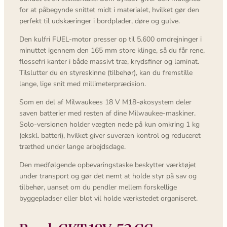
for at påbegynde snittet midt i materialet, hvilket gør den
perfekt til udskæringer i bordplader, døre og gulve.
Den kulfri FUEL-motor presser op til 5.600 omdrejninger i
minuttet igennem den 165 mm store klinge, så du får rene,
flossefri kanter i både massivt træ, krydsfiner og laminat.
Tilslutter du en styreskinne (tilbehør), kan du fremstille
lange, lige snit med millimeterpræcision.
Som en del af Milwaukees 18 V M18-økosystem deler
saven batterier med resten af dine Milwaukee-maskiner.
Solo-versionen holder vægten nede på kun omkring 1 kg
(ekskl. batteri), hvilket giver suveræn kontrol og reduceret
træthed under lange arbejdsdage.
Den medfølgende opbevaringstaske beskytter værktøjet
under transport og gør det nemt at holde styr på sav og
tilbehør, uanset om du pendler mellem forskellige
byggepladser eller blot vil holde værkstedet organiseret.