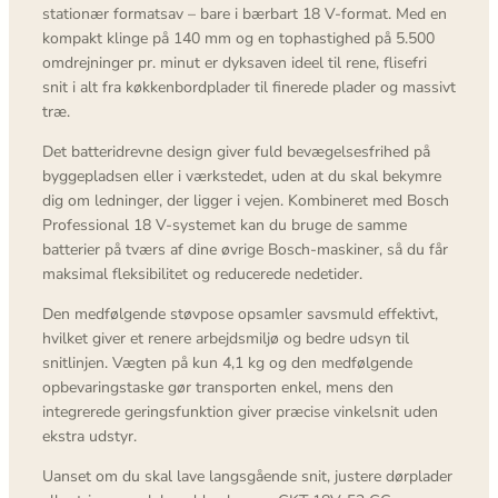
stationær formatsav – bare i bærbart 18 V-format. Med en
kompakt klinge på 140 mm og en tophastighed på 5.500
omdrejninger pr. minut er dyksaven ideel til rene, flisefri
snit i alt fra køkkenbordplader til finerede plader og massivt
træ.
Det batteridrevne design giver fuld bevægelsesfrihed på
byggepladsen eller i værkstedet, uden at du skal bekymre
dig om ledninger, der ligger i vejen. Kombineret med Bosch
Professional 18 V-systemet kan du bruge de samme
batterier på tværs af dine øvrige Bosch-maskiner, så du får
maksimal fleksibilitet og reducerede nedetider.
Den medfølgende støvpose opsamler savsmuld effektivt,
hvilket giver et renere arbejdsmiljø og bedre udsyn til
snitlinjen. Vægten på kun 4,1 kg og den medfølgende
opbevaringstaske gør transporten enkel, mens den
integrerede geringsfunktion giver præcise vinkelsnit uden
ekstra udstyr.
Uanset om du skal lave langsgående snit, justere dørplader