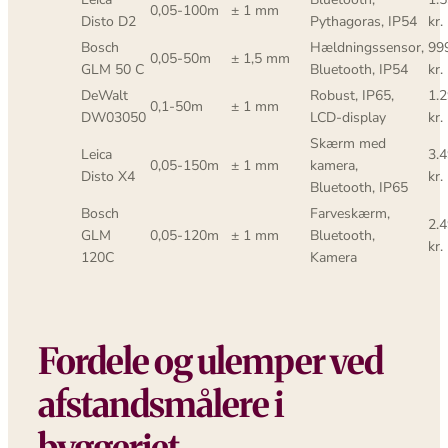
0,05-100m
± 1 mm
Disto D2
Pythagoras, IP54
kr.
Bosch
Hældningssensor,
99
0,05-50m
± 1,5 mm
GLM 50 C
Bluetooth, IP54
kr.
DeWalt
Robust, IP65,
1.
0,1-50m
± 1 mm
DW03050
LCD-display
kr.
Skærm med
Leica
3.
0,05-150m
± 1 mm
kamera,
Disto X4
kr.
Bluetooth, IP65
Bosch
Farveskærm,
2.
GLM
0,05-120m
± 1 mm
Bluetooth,
kr.
120C
Kamera
Fordele og ulemper ved
afstandsmålere i
byggeriet