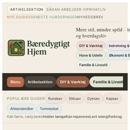
Spring
ARTIKELSEKTION
SÅDAN ARBEJDER VI
PRIVATLIV
til
NYE GUIDES
SENESTE VURDERINGER
NYHEDSBREV
indhold
Mere stil, mindre spild
–
h
og hverdagsliv
DIY & Værktøj
Indretning &
Have & Udeliv
Økonomi & E
Familie & Livsstil
Artikelsektion
DIY & Værktøj
Familie & Livsstil
Menu
POPULÆRE GUIDER
Rundsav
Stiksav
Dyksav
Kapsav
Afstandsmåler
Tommestok
Køb færre, vælg bedre
Holder længe
Kan repareres
Lavt energiforbrug