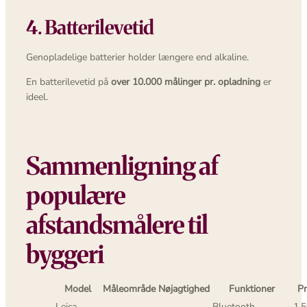
4. Batterilevetid
Genopladelige batterier holder længere end alkaline.
En batterilevetid på
over 10.000 målinger pr. opladning
er
ideel.
Sammenligning af
populære
afstandsmålere til
byggeri
Model
Måleområde
Nøjagtighed
Funktioner
Pr
Leica
Bluetooth,
1.