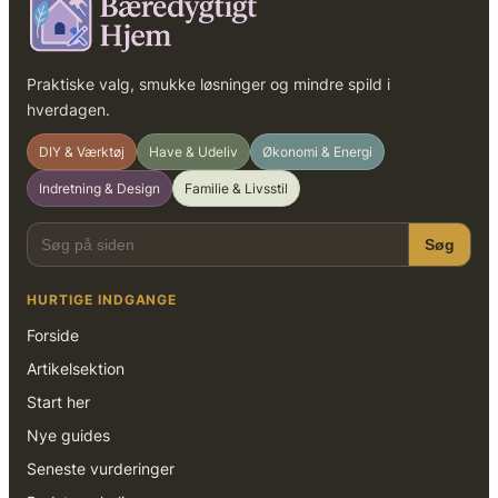
Praktiske valg, smukke løsninger og mindre spild i
hverdagen.
DIY & Værktøj
Have & Udeliv
Økonomi & Energi
Indretning & Design
Familie & Livsstil
Søg
HURTIGE INDGANGE
Forside
Artikelsektion
Start her
Nye guides
Seneste vurderinger