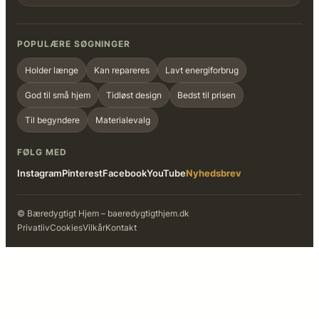
POPULÆRE SØGNINGER
Holder længe
Kan repareres
Lavt energiforbrug
God til små hjem
Tidløst design
Bedst til prisen
Til begyndere
Materialevalg
FØLG MED
Instagram
Pinterest
Facebook
YouTube
Nyhedsbrev
© Bæredygtigt Hjem – baeredygtigthjem.dk
Privatliv
Cookies
Vilkår
Kontakt